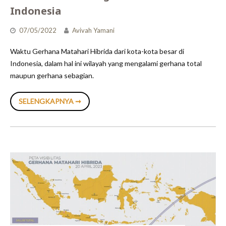
Indonesia
07/05/2022
Avivah Yamani
Waktu Gerhana Matahari Hibrida dari kota-kota besar di
Indonesia, dalam hal ini wilayah yang mengalami gerhana total
maupun gerhana sebagian.
WAKTU
SELENGKAPNYA ➞
GERHANA
MATAHARI
HIBRIDA
DARI
BERBAGAI
KOTA
DI
INDONESIA