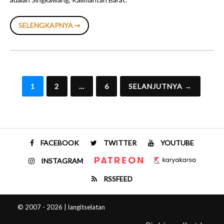
GMC
SELENGKAPNYA ➞
2019
DARI
SINGKAWANG
Paginasi
1
2
…
6
SELANJUTNYA →
pos
FACEBOOK
TWITTER
YOUTUBE
INSTAGRAM
RSSFEED
© 2007 - 2026 | langitselatan