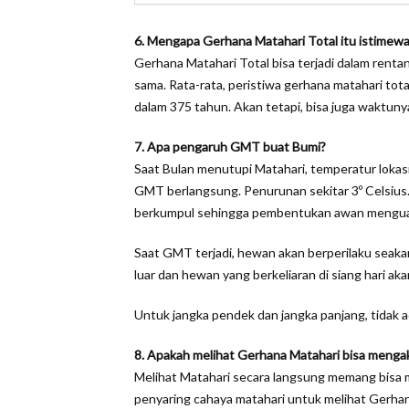
6. Mengapa Gerhana Matahari Total itu istimew
Gerhana Matahari Total bisa terjadi dalam rentang
sama. Rata-rata, peristiwa gerhana matahari total
dalam 375 tahun. Akan tetapi, bisa juga waktunya
7. Apa pengaruh GMT buat Bumi?
Saat Bulan menutupi Matahari, temperatur lokasi
GMT berlangsung. Penurunan sekitar 3º Celsius. 
berkumpul sehingga pembentukan awan mengua
Saat GMT terjadi, hewan akan berperilaku seakan
luar dan hewan yang berkeliaran di siang hari akan
Untuk jangka pendek dan jangka panjang, tidak 
8. Apakah melihat Gerhana Matahari bisa menga
Melihat Matahari secara langsung memang bisa m
penyaring cahaya matahari untuk melihat Gerhan