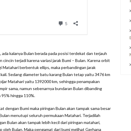
a, ada kalanya Bulan berada pada posisi terdekat dan terjauh
 cincin terjadi karena variasi jarak Bumi – Bulan. Karena orbit
i Matahari berbentuk ellips, maka perbandingan jarak
9 kali. Sedang diameter batu karang Bulan tetap yaitu 3476 km
gas pijar Matahari yaitu 1392000 km, sehingga penampakan
hampir sama, namun sebenarnya bundaran Bulan dibanding
ara 95% hingga 110%.
dekat dengan Bumi maka piringan Bulan akan tampak sama besar
a Bulan menutupi seluruh permukaan Matahari. Terjadilah
ngan Bulan akan tampak lebih kecil dari piringan matahari,
tup oleh Bulan. Maka pengamat dari bumi melihat Gerhana