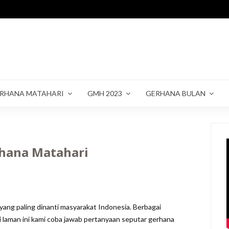
RHANA MATAHARI
GMH 2023
GERHANA BULAN
rhana Matahari
ang paling dinanti masyarakat Indonesia. Berbagai
i laman ini kami coba jawab pertanyaan seputar gerhana