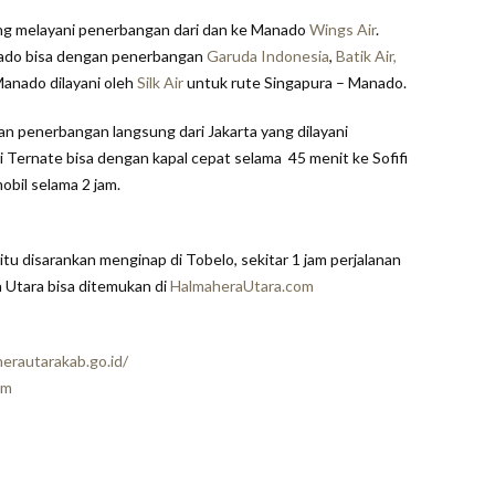
g melayani penerbangan dari dan ke Manado
Wings Air
.
nado bisa dengan penerbangan
Garuda Indonesia
,
Batik Air,
Manado dilayani oleh
Silk Air
untuk rute Singapura – Manado.
gan penerbangan langsung dari Jakarta yang dilayani
ri Ternate bisa dengan kapal cepat selama 45 menit ke Sofifi
obil selama 2 jam.
tu disarankan menginap di Tobelo, sekitar 1 jam perjalanan
a Utara bisa ditemukan di
HalmaheraUtara.com
herautarakab.go.id/
om