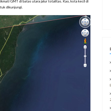
mati GMT di batas utara jalur totalitas. Kao, kota kecil di
tuk dikunjungi.