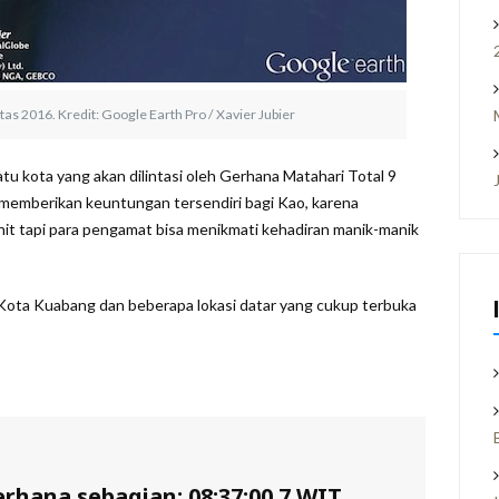
litas 2016. Kredit: Google Earth Pro / Xavier Jubier
u kota yang akan dilintasi oleh Gerhana Matahari Total 9
as memberikan keuntungan tersendiri bagi Kao, karena
nit tapi para pengamat bisa menikmati kehadiran manik-manik
 Kota Kuabang dan beberapa lokasi datar yang cukup terbuka
rhana sebagian: 08:37:00.7 WIT