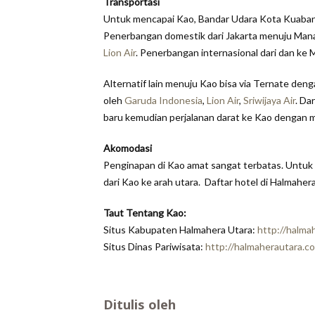
Transportasi
Untuk mencapai Kao, Bandar Udara Kota Kuaban
Penerbangan domestik dari Jakarta menuju Ma
Lion Air
. Penerbangan internasional dari dan ke 
Alternatif lain menuju Kao bisa via Ternate den
oleh
Garuda Indonesia
,
Lion Air
,
Sriwijaya Air
. Da
baru kemudian perjalanan darat ke Kao dengan m
Akomodasi
Penginapan di Kao amat sangat terbatas. Untuk i
dari Kao ke arah utara. Daftar hotel di Halmaher
Taut Tentang Kao:
Situs Kabupaten Halmahera Utara:
http://halma
Situs Dinas Pariwisata:
http://halmaherautara.c
Ditulis oleh