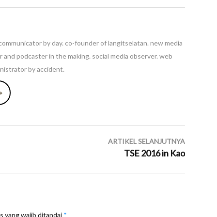
ommunicator by day. co-founder of langitselatan. new media
ler and podcaster in the making. social media observer. web
istrator by accident.
➞
ARTIKEL SELANJUTNYA
TSE 2016 in Kao
s yang wajib ditandai
*