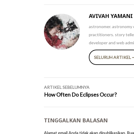
AVIVAH YAMANI
astronomer. astronomy c
practitioners. story tel
developer and web admin
SELURUH ARTIKEL 
Navigasi
ARTIKEL SEBELUMNYA
pos
How Often Do Eclipses Occur?
TINGGALKAN BALASAN
Alamat email Anda tidak akan dipublikasikan.
Rua