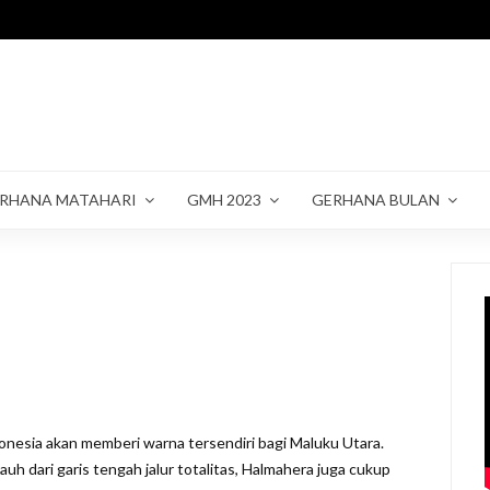
RHANA MATAHARI
GMH 2023
GERHANA BULAN
onesia akan memberi warna tersendiri bagi Maluku Utara.
auh dari garis tengah jalur totalitas, Halmahera juga cukup