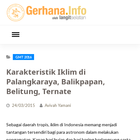
Skip
to
content
GMT 2016
Karakteristik Iklim di
Palangkaraya, Balikpapan,
Belitung, Ternate
24/03/2015
Avivah Yamani
Sebagai daerah tropis, iklim di Indonesia memang menjadi
tantangan tersendiri bagi para astronom dalam melakukan
pengamatan. Kapan hari hujan dan hari kering berlangsung serta