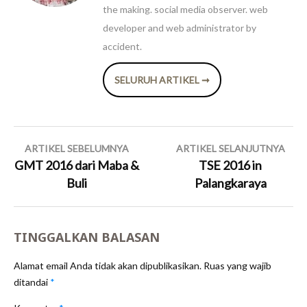
the making. social media observer. web
developer and web administrator by
accident.
SELURUH ARTIKEL ➞
Navigasi
ARTIKEL SEBELUMNYA
ARTIKEL SELANJUTNYA
pos
GMT 2016 dari Maba &
TSE 2016 in
Buli
Palangkaraya
TINGGALKAN BALASAN
Alamat email Anda tidak akan dipublikasikan.
Ruas yang wajib
ditandai
*