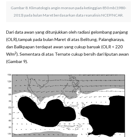
Gambar 8. Klimatologis angin monsun pada ketinggian 850 mb (1980-
2013) pada bulan Maret berdasarkan data reanalisis NCEP/NCAR.
Dari data awan yang ditunjukkan oleh radiasi gelombang panjang
(OLR),tampak pada bulan Maret di atas Belitung, Palangkaraya,
dan Balikpapan terdapat awan yang cukup banyak (OLR < 220
2
W/m
). Sementara di atas Ternate cukup bersih dari liputan awan
(Gambar 9).