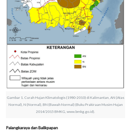
Gambar 1. Curah Hujan Klimatologis (1980-2010) di Kalimantan, AN (Atas
Normal), N (Normal), BN (Bawah Normal) (Buku Prakiraan Musim Hujan
2014/2015 BMKG, www.bmkg.go.id).
Palangkaraya dan Balikpapan