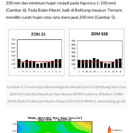
200 mm dan minimum hujan terjadi pada Agustus (~100 mm)
(Gambar 6). Pada Bulan Maret, baik di Belitung maupun Ternate
memiliki curah hujan rata-rata mencapai 200 mm (Gambar 5).
Gambar 6. Curah hujan klimatologis di wilayah Zom 23 (Belitung) dan Zom
328 (Ternate) berdasarkan data Stasiun BMKG selama 30 tahun (1980-
2010) (Buku Prakiraan Musim Hujan 2014/2015 BMKG, www.bmkg.go.id).