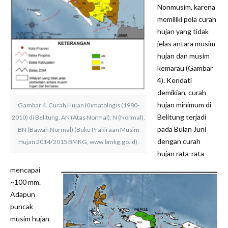
Nonmusim, karena
memiliki pola curah
hujan yang tidak
jelas antara musim
hujan dan musim
kemarau (Gambar
4). Kendati
demikian, curah
hujan minimum di
Gambar 4. Curah Hujan Klimatologis (1980-
Belitung terjadi
2010) di Belitung, AN (Atas Normal), N (Normal),
pada Bulan Juni
BN (Bawah Normal) (Buku Prakiraan Musim
dengan curah
Hujan 2014/2015 BMKG, www.bmkg.go.id).
hujan rata-rata
mencapai
~100 mm.
Adapun
puncak
musim hujan