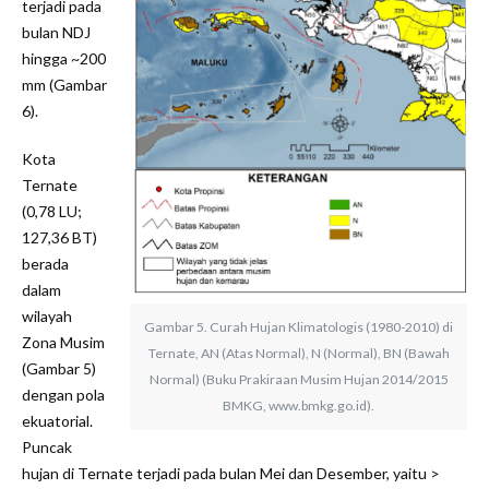
terjadi pada
bulan NDJ
hingga ~200
mm (Gambar
6).
Kota
Ternate
(0,78 LU;
127,36 BT)
berada
dalam
wilayah
Gambar 5. Curah Hujan Klimatologis (1980-2010) di
Zona Musim
Ternate, AN (Atas Normal), N (Normal), BN (Bawah
(Gambar 5)
Normal) (Buku Prakiraan Musim Hujan 2014/2015
dengan pola
BMKG, www.bmkg.go.id).
ekuatorial.
Puncak
hujan di Ternate terjadi pada bulan Mei dan Desember, yaitu >