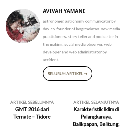
AVIVAH YAMANI
astronomer. astronomy communicator by
day. co-founder of langitselatan. new media
practitioners. story teller and podcaster in
the making. social media observer. web
developer and web administrator by
accident.
SELURUH ARTIKEL ➞
Navigasi
ARTIKEL SEBELUMNYA
ARTIKEL SELANJUTNYA
pos
GMT 2016 dari
Karakteristik Iklim di
Ternate – Tidore
Palangkaraya,
Balikpapan, Belitung,